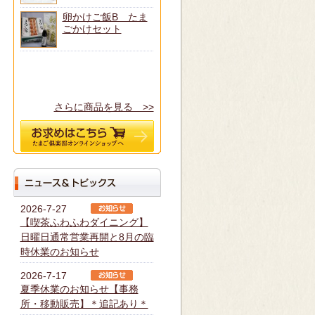
卵かけご飯B たま
ごかけセット
さらに商品を見る >>
2026-7-27
【喫茶ふわふわダイニング】
日曜日通常営業再開と8月の臨
時休業のお知らせ
2026-7-17
夏季休業のお知らせ【事務
所・移動販売】＊追記あり＊