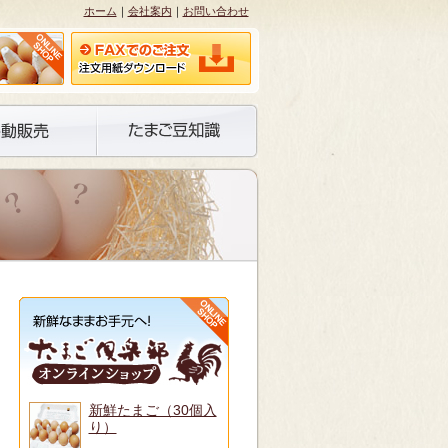
ホーム
｜
会社案内
｜
お問い合わせ
新鮮たまご（30個入
り）