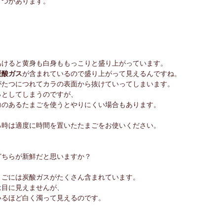
くつかあります。
あけると黄身も白身ももっこりと盛り上がっています。
炭酸ガス
が含まれているので盛り上がって見えるんですね。
がたつにつれてカラの表面から抜けていってしまいます。
っとしてしまうのですが、
力のあるたまごを使うとやりにくい場合もあります。
！
る時は適度に時間を置いたたまごをお使いください。
どちらが新鮮だと思いますか？
。
まごには炭酸ガスがたくさん含まれています。
は目に見えませんが、
いるほど白く濁って見えるのです。