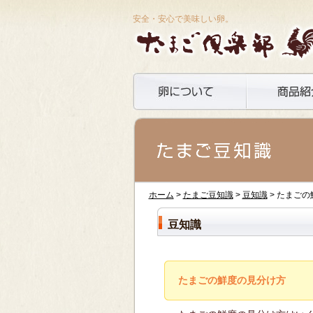
安全・安心で美味しい卵。
ホーム
>
たまご豆知識
>
豆知識
> たまご
豆知識
たまごの鮮度の見分け方