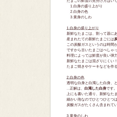
たまごの鮮度の見分け方はい
1.白身の盛り上がり
2.白身の色
3.黄身のしわ
1.白身の盛り上がり
新鮮なたまごは、割って器に
産まれたての新鮮たまごには
この炭酸ガスというのは時間
ですから古いたまごはぺしゃ
料理によっては鮮度が良い弾
新鮮なたまごは混ざりにくい
たまご焼きやケーキなどを作
2.白身の色
透明な白身と白濁した白身、
...正解は、
白濁した白身
です
上にも書いた通り、新鮮なた
細かい泡なのでひとつひとつ
炭酸ガスがたくさん含まれて
3.黄身のしわ